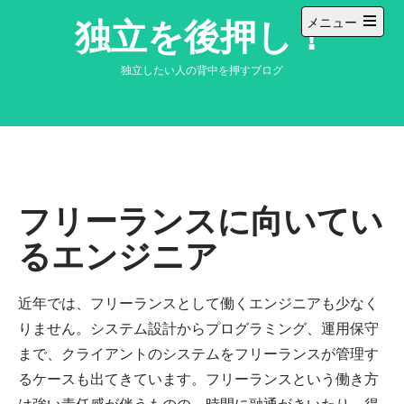
コ
独立を後押し！
メニュー
ン
メ
テ
イ
ン
ン
独立したい人の背中を押すブログ
メ
ツ
ニ
へ
ュ
ー
ス
を
キ
開
ッ
く
プ
フリーランスに向いてい
るエンジニア
近年では、フリーランスとして働くエンジニアも少なく
りません。システム設計からプログラミング、運用保守
まで、クライアントのシステムをフリーランスが管理す
るケースも出てきています。フリーランスという働き方