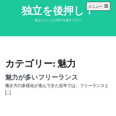
コ
独立を後押し！
メニュー
ン
メ
テ
イ
ン
ン
独立したい人の背中を押すブログ
メ
ツ
ニ
へ
ュ
ー
ス
を
キ
開
ッ
く
プ
カテゴリー:
魅力
魅力が多いフリーランス
働き方の多様化が進んできた近年では、フリーランスと
[…]